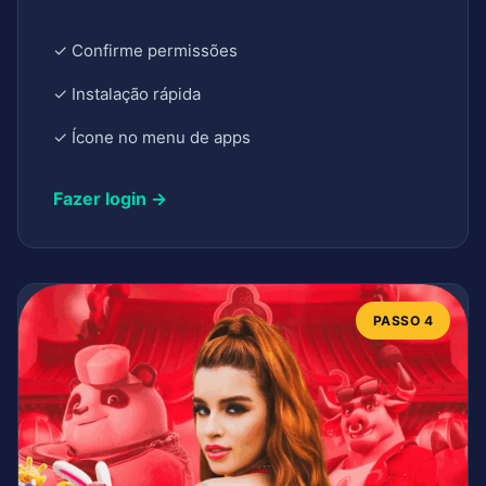
✓ Confirme permissões
✓ Instalação rápida
✓ Ícone no menu de apps
Fazer login →
PASSO 4