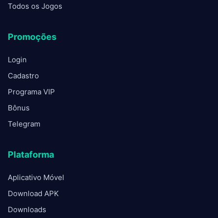
Todos os Jogos
Promoções
Login
Cadastro
Programa VIP
Bônus
Telegram
Plataforma
Aplicativo Móvel
Download APK
Downloads