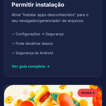
Permitir instalação
Ative “Instalar apps desconhecidos” para o
seu navegador/gerenciador de arquivos.
✓ Configurações → Segurança
✓ Pode desativar depois
✓ Segurança do Android
Ver guia completo →
PASSO 3