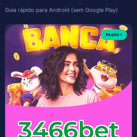
Guia rápido para Android (sem Google Play)
PASSO 1