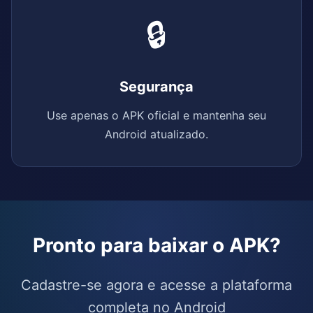
🔒
Segurança
Use apenas o APK oficial e mantenha seu
Android atualizado.
Pronto para baixar o APK?
Cadastre-se agora e acesse a plataforma
completa no Android