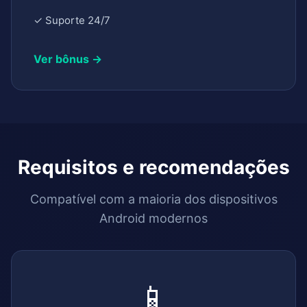
✓ Suporte 24/7
Ver bônus →
Requisitos e recomendações
Compatível com a maioria dos dispositivos
Android modernos
📱