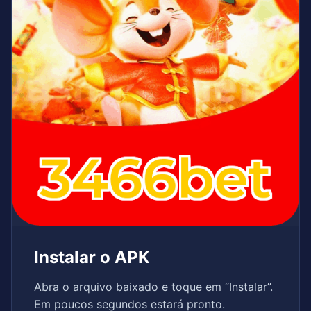
Instalar o APK
Abra o arquivo baixado e toque em “Instalar”.
Em poucos segundos estará pronto.