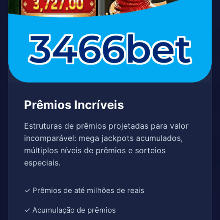
Prêmios Incríveis
Estruturas de prêmios projetadas para valor
incomparável: mega jackpots acumulados,
múltiplos níveis de prêmios e sorteios
especiais.
✓ Prêmios de até milhões de reais
✓ Acumulação de prêmios