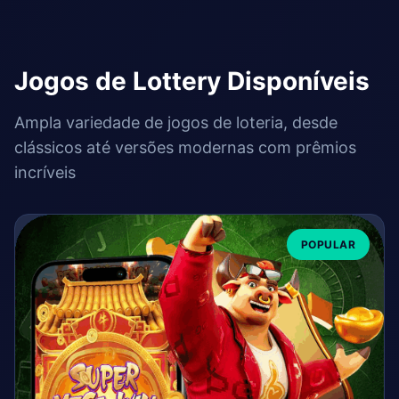
Jogos de Lottery Disponíveis
Ampla variedade de jogos de loteria, desde
clássicos até versões modernas com prêmios
incríveis
POPULAR